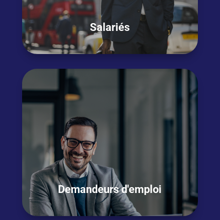
Salariés
Vous êtes salarié
en activité et
avez besoin
de
booster votre anglais
pour
être plus à
l’aise dans votre fonction ou bénéficier de
futures opportunités ?
V
ous souhaitez
passer un test certifiant
en anglais ?
OSEZ L'ANGLAIS !
Demandeurs d'emploi