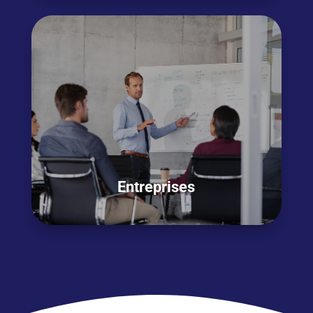
Vous
êtes en
transition professionnelle
et
souhaitez
décrocher un nouveau job
mais
les postes qui vous intéressent exigent une
bonne maitrise de l’anglais ?
OSEZ L'ANGLAIS !
Entreprises
Vous souhaitez
former vos collaborateurs
en anglais ? PHILEAS World s’appuie sur sa
méthode PHILEAS World 360°
et son
expertise de + 25 ans
dans la formation