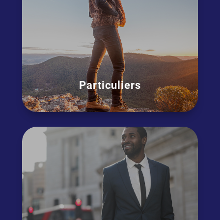
Particuliers
Que vos motivations soient
professionnelles, pour votre carrière, vos
voyages ou privées, grâce à nos cours vous
pourrez enfin
communiquer en anglais
efficacement et sans peur.
OSEZ L'ANGLAIS !