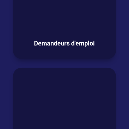
futures opportunités ?
V
ous souhaitez
passer un test certifiant
en anglais ?
OSEZ L'ANGLAIS !
Demandeurs d'emploi
Vous
êtes en
transition professionnelle
et
souhaitez
décrocher un nouveau job
mais
les postes qui vous intéressent exigent une
bonne maitrise de l’anglais ?
OSEZ L'ANGLAIS !