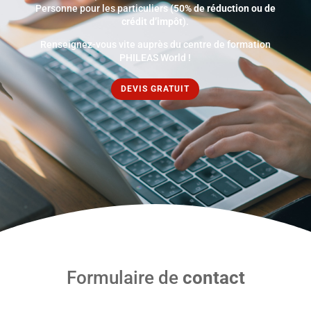
Personne pour les particuliers (
50% de réduction ou de
crédit d’impôt
).
Renseignez-vous vite auprès du centre de formation
PHILEAS World !
DEVIS GRATUIT
Formulaire de
contact