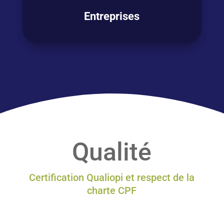
Entreprises
Vous souhaitez
former vos collaborateurs
en anglais ? PHILEAS World s’appuie sur sa
méthode PHILEAS World 360°
et son
expertise de + 25 ans
dans la formation
professionnelle en anglais pour vous
accompagner efficacement.
Qualité
EN SAVOIR PLUS
Certification Qualiopi et respect de la
charte CPF