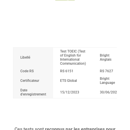
Test TOEIC (Test
of English for
Bright
Libellé
International
Anglais
Communication)
Code RS
RS 6151
RS 7627
Bright
Certificateur
ETS Global
Language
Date
15/12/2023
30/06/2026
d'enregistrement
Ces tests sont
reconnus par les entreprises pour