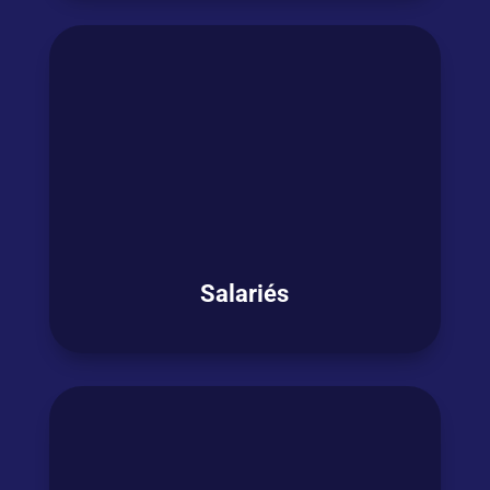
Que vos motivations soient
professionnelles, pour votre carrière, vos
voyages ou privées, grâce à nos cours vous
pourrez enfin
communiquer en anglais
efficacement et sans peur.
OSEZ L'ANGLAIS !
Salariés
Vous êtes salarié
en activité et
avez besoin
de
booster votre anglais
pour
être plus à
l’aise dans votre fonction ou bénéficier de