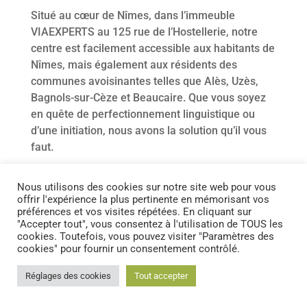
Situé au cœur de Nîmes, dans l’immeuble
VIAEXPERTS au 125 rue de l’Hostellerie, notre
centre est facilement accessible aux habitants de
Nîmes, mais également aux résidents des
communes avoisinantes telles que Alès, Uzès,
Bagnols-sur-Cèze et Beaucaire. Que vous soyez
en quête de perfectionnement linguistique ou
d’une initiation, nous avons la solution qu’il vous
faut.
Des formations pour
Nous utilisons des cookies sur notre site web pour vous
offrir l'expérience la plus pertinente en mémorisant vos
préférences et vos visites répétées. En cliquant sur
toutes les langues :
"Accepter tout", vous consentez à l'utilisation de TOUS les
cookies. Toutefois, vous pouvez visiter "Paramètres des
Anglais, Espagnol et
cookies" pour fournir un consentement contrôlé.
FLE
Réglages des cookies
Tout accepter