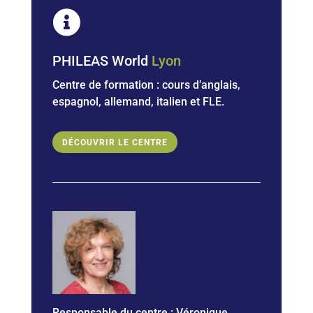
un premier échange gratuit. Nous définissons

ensemble vos besoins et construisons votre
parcours avant la signature du contrat.
PHILEAS World
Lyon
Centre de formation : cours d’anglais,
espagnol, allemand,
italien et FLE.
DÉCOUVRIR LE CENTRE
Responsable du centre :
Véronique