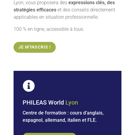
Lyon, vous proposera des
expressions clés, des
stratégies efficaces
et des conseils directement
applicables en situation professionnelle.
100 % en ligne, accessible à tous.
JE M'INSCRIS !

PHILEAS World
Lyon
Centre de formation : cours d’anglais,
espagnol, allemand,
italien et FLE.