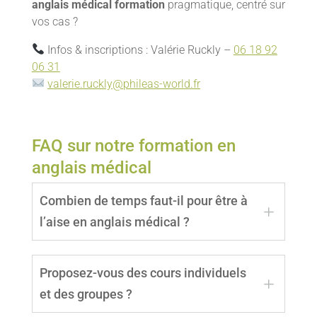
anglais médical formation
pragmatique, centré sur
vos cas ?
Infos & inscriptions : Valérie Ruckly –
06 18 92
06 31
valerie.ruckly@phileas-world.fr
FAQ sur notre formation en
anglais médical
Combien de temps faut-il pour être à
L
l’aise en anglais médical ?
Cela dépend de votre niveau de départ et des
Proposez-vous des cours individuels
situations ciblées. En moyenne, un parcours
L
et des groupes ?
court (10–15 h + e-learning) suffit pour
sécuriser l’accueil, l’anamnèse et les consignes