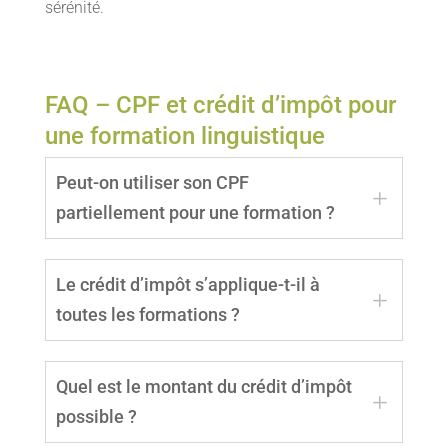
sérénité.
FAQ – CPF et crédit d’impôt pour
une formation linguistique
Peut-on utiliser son CPF
L
partiellement pour une formation ?
Oui. Il n’est pas obligatoire d’utiliser l’intégralité
Le crédit d’impôt s’applique-t-il à
de son CPF. Vous pouvez mobiliser seulement
L
toutes les formations ?
une partie de vos droits et compléter le
financement par un autre moyen.
Non. Le crédit d’impôt concerne uniquement
Quel est le montant du crédit d’impôt
certaines situations, notamment lorsque la
L
possible ?
formation entre dans le cadre des services à la
personne, par exemple pour des cours à