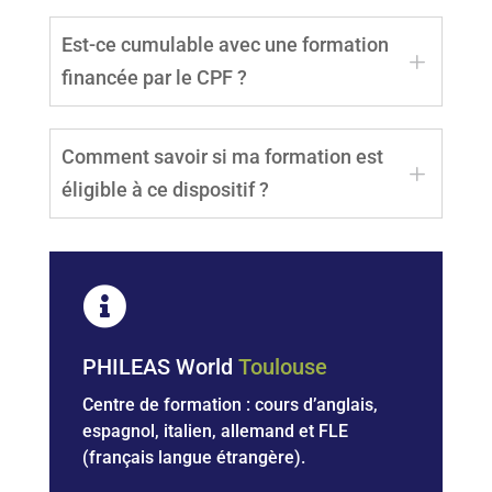
Le crédit d’impôt correspond à
50 % des
domicile.
Est-ce cumulable avec une formation
sommes payées personnellement
, dans les
L
financée par le CPF ?
limites prévues par la réglementation en
vigueur.
Oui. Le CPF peut financer une partie de la
Comment savoir si ma formation est
formation, et la part restante payée par vous
L
éligible à ce dispositif ?
peut, sous conditions, ouvrir droit au crédit
d’impôt.
Chaque situation est différente. Le plus simple
est de contacter
PHILEAS World Toulouse
afin

d’étudier votre projet, votre budget CPF et les
possibilités de financement adaptées.
PHILEAS World
Toulouse
Centre de formation : cours d’anglais,
espagnol, italien, allemand et
FLE
(français langue étrangère).