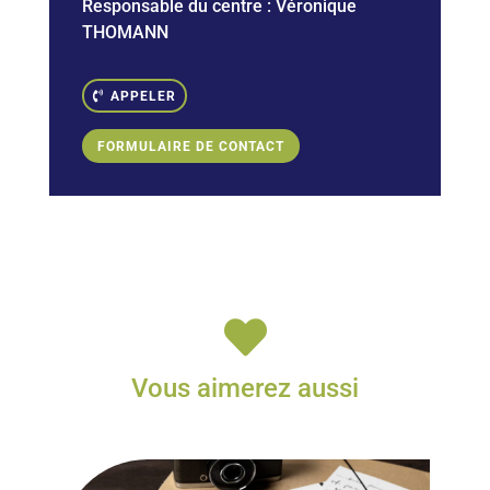
Responsable du centre :
Véronique
THOMANN
APPELER
FORMULAIRE DE CONTACT

Vous aimerez aussi