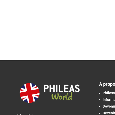
A prop
Philoso
Inform
Devenir
Devenir