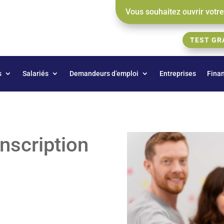
Vous souhaitez ouvrir votr
TEST GR
s
Salariés
Demandeurs d’emploi
Entreprises
Fina
inscription