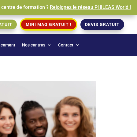
e centre de formation ?
Rejoignez le réseau PHILEAS World !
ATUIT
MINI MAG GRATUIT !
DEVIS GRATUIT
ncement
Nos centres
Contact