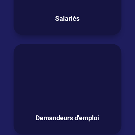
OSEZ L'ANGLAIS !
Salariés
Vous êtes salarié
en activité et
avez besoin
de
booster votre anglais
pour
être plus à
l’aise dans votre fonction ou bénéficier de
futures opportunités ?
V
ous souhaitez
passer un test certifiant
en anglais ?
OSEZ L'ANGLAIS !
Demandeurs d'emploi