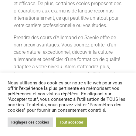
et efficace. De plus, certaines écoles proposent des
préparations aux examens de langue reconnus
internationalement, ce qui peut être un atout pour
votre carrière professionnelle ou vos études.
Prendre des cours d’Allemand en Savoie offre de
nombreux avantages. Vous pourrez profiter d’un
cadre naturel exceptionnel, découvrir la culture
allemande et bénéficier d’une formation de qualité
adaptée à votre niveau. Alors n’attendez plus,
lancez-vous dans l’apprentissage de l’Allemand en
Savoie et ouvrez-vous de nouvelles opportunités
Nous utilisons des cookies sur notre site web pour vous
tant sur le plan personnel que professionnel.
offrir l'expérience la plus pertinente en mémorisant vos
préférences et vos visites répétées. En cliquant sur
"Accepter tout", vous consentez à l'utilisation de TOUS les
cookies. Toutefois, vous pouvez visiter "Paramètres des
cookies" pour fournir un consentement contrôlé.
Les cours d’Allemand
Réglages des cookies
Tout accepter
en Savoie pour les