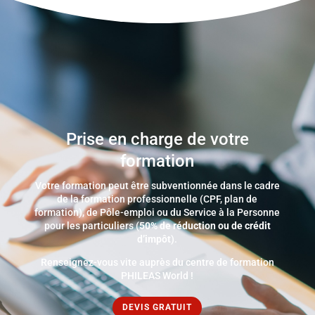
Prise en charge de votre
formation
Votre formation peut être subventionnée dans le cadre
de la formation professionnelle (CPF, plan de
formation), de Pôle-emploi ou du Service à la Personne
pour les particuliers (
50% de réduction ou de crédit
d’impôt
).
Renseignez-vous vite auprès du centre de formation
PHILEAS World !
DEVIS GRATUIT