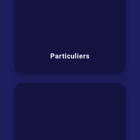
Particuliers
Que vos motivations soient
professionnelles, pour votre carrière, vos
voyages ou privées, grâce à nos cours vous
pourrez enfin
communiquer en anglais
efficacement et sans peur.