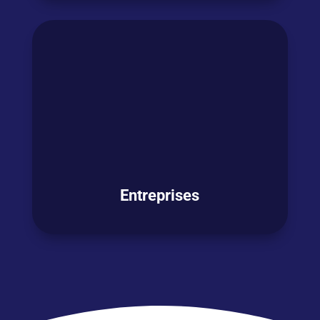
Vous
êtes en
transition professionnelle
et
souhaitez
décrocher un nouveau job
mais
les postes qui vous intéressent exigent une
bonne maitrise de l’anglais ?
OSEZ L'ANGLAIS !
Entreprises
Vous souhaitez
former vos collaborateurs
en anglais ? PHILEAS World s’appuie sur sa
méthode PHILEAS World 360°
et son