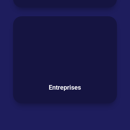
Vous
êtes en
transition professionnelle
et
souhaitez
décrocher un nouveau job
mais
les postes qui vous intéressent exigent une
bonne maitrise de l’anglais ?
OSEZ L'ANGLAIS !
Entreprises
Vous souhaitez
former vos collaborateurs
en anglais ? PHILEAS World s’appuie sur sa