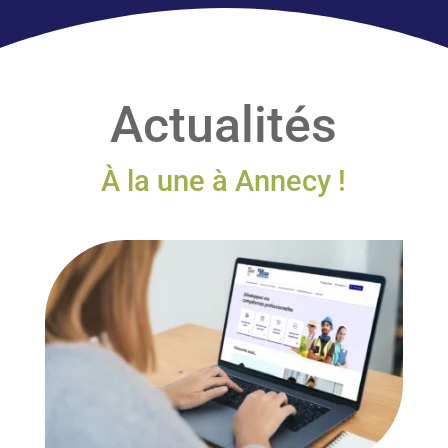
méthode PHILEAS World 360°
et son
expertise de + 25 ans
dans la formation
professionnelle en anglais pour vous
accompagner efficacement.
Actualités
EN SAVOIR PLUS
À la une à Annecy !