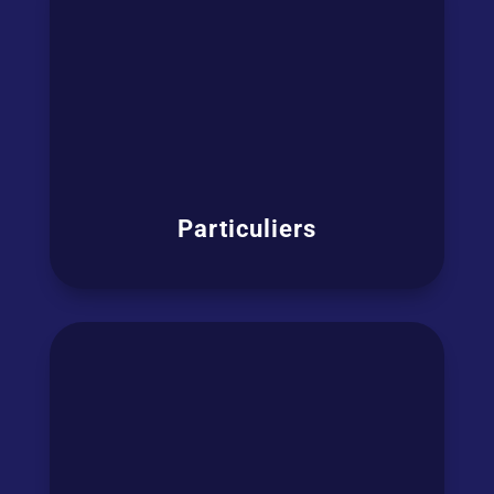
Particuliers
Que vos motivations soient
professionnelles, pour votre carrière, vos
voyages ou privées, grâce à nos cours vous
pourrez enfin
communiquer en anglais
efficacement et sans peur.