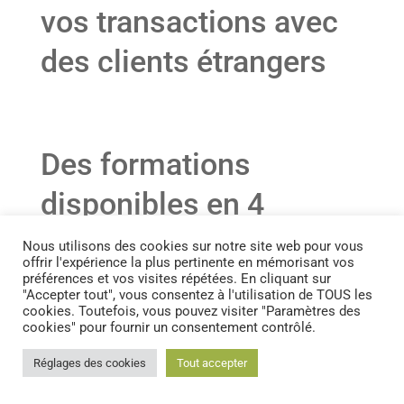
vos transactions avec
des clients étrangers
Des formations
disponibles en 4
langues stratégiques
Nous utilisons des cookies sur notre site web pour vous
offrir l'expérience la plus pertinente en mémorisant vos
préférences et vos visites répétées. En cliquant sur
Nos formations couvrent les 4 langues les plus
"Accepter tout", vous consentez à l'utilisation de TOUS les
stratégiques pour les professionnels de
cookies. Toutefois, vous pouvez visiter "Paramètres des
l’immobilier autour d’Annecy :
cookies" pour fournir un consentement contrôlé.
Anglais : Indispensable pour communiquer avec
Réglages des cookies
Tout accepter
les investisseurs et acheteurs anglophones.