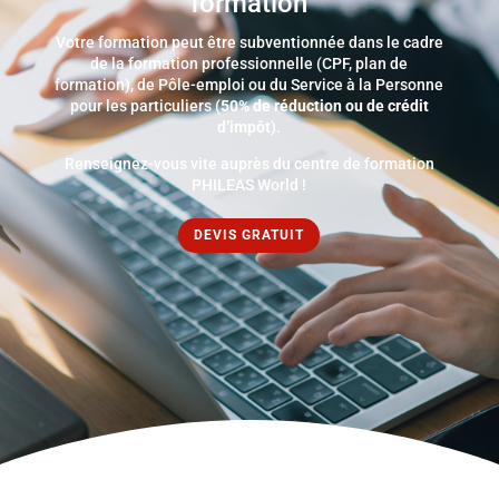
formation
Votre formation peut être subventionnée dans le cadre
de la formation professionnelle (CPF, plan de
formation), de Pôle-emploi ou du Service à la Personne
pour les particuliers (
50% de réduction ou de crédit
d’impôt
).
Renseignez-vous vite auprès du centre de formation
PHILEAS World !
DEVIS GRATUIT