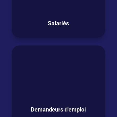
OSEZ L'ANGLAIS !
Salariés
Vous êtes salarié
en activité et
avez besoin
de
booster votre anglais
pour
être plus à
l’aise dans votre fonction ou bénéficier de
futures opportunités ?
V
ous souhaitez
passer un test certifiant
en anglais ?
OSEZ L'ANGLAIS !
Demandeurs d'emploi