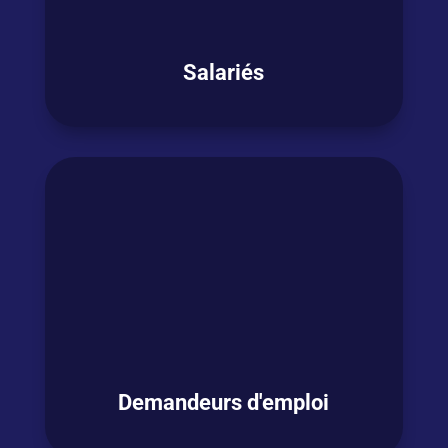
OSEZ L'ANGLAIS !
Salariés
Vous êtes salarié
en activité et
avez besoin
de
booster votre anglais
pour
être plus à
l’aise dans votre fonction ou bénéficier de
futures opportunités ?
V
ous souhaitez
passer un test certifiant
en anglais ?
OSEZ L'ANGLAIS !
Demandeurs d'emploi