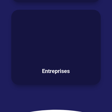
Vous
êtes en
transition professionnelle
et
souhaitez
décrocher un nouveau job
mais
les postes qui vous intéressent exigent une
bonne maitrise de l’anglais ?
OSEZ L'ANGLAIS !
Entreprises
Vous souhaitez
former vos collaborateurs
en anglais ? PHILEAS World s’appuie sur sa
méthode PHILEAS World 360°
et son