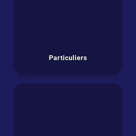
Particuliers
Que vos motivations soient
professionnelles, pour votre carrière, vos
voyages ou privées, grâce à nos cours vous
pourrez enfin
communiquer en anglais
efficacement et sans peur.