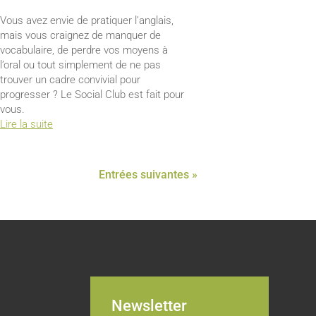
Vous avez envie de pratiquer l’anglais,
mais vous craignez de manquer de
vocabulaire, de perdre vos moyens à
l’oral ou tout simplement de ne pas
trouver un cadre convivial pour
progresser ? Le Social Club est fait pour
vous.
Lire la suite
Entrées suivantes »
Newsletter