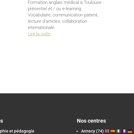
Formation anglais médical à Toulouse :
présentiel et / ou e-learning.
Vocabulaire, communication patient,
lecture d’articles, collaboration
internationale.
Lire la suite
os
Nos centres
phie et pédagogie
Annecy (74)