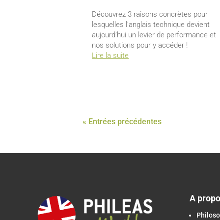
Découvrez 3 raisons concrètes pour
lesquelles l’anglais technique devient
aujourd’hui un levier de performance et
nos solutions pour y accéder !
Lire la suite
« Entrées précédentes
A prop
Philoso