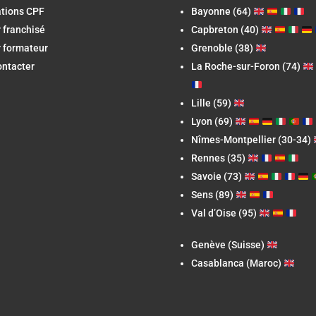
ations CPF
Bayonne (64)
 franchisé
Capbreton
(40)
 formateur
Grenoble (38)
ontacter
La Roche-sur-Foron
(74)
Lille (59)
Lyon (69)
Nîmes-Montpellier (30-34)
Rennes (35)
Savoie (73)
Sens (89)
Val d’Oise (95)
Genève (Suisse)
Casablanca (Maroc)