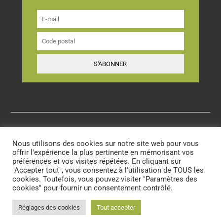
S'ABONNER
Mentions légales
–
Politique de confidentialité
–
Médiation
–
Nous utilisons des cookies sur notre site web pour vous
CGV
offrir l'expérience la plus pertinente en mémorisant vos
préférences et vos visites répétées. En cliquant sur
"Accepter tout", vous consentez à l'utilisation de TOUS les
Site créé et développé par
Les Trafiquantes
® by
Jabuzze
cookies. Toutefois, vous pouvez visiter "Paramètres des
02/2023 - Dernière mise à jour : 08/2026
cookies" pour fournir un consentement contrôlé.
Réglages des cookies
Tout accepter