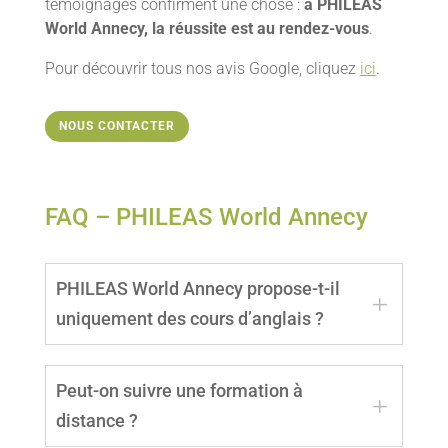
témoignages confirment une chose :
à PHILEAS
World Annecy, la réussite est au rendez-vous
.
Pour découvrir tous nos avis Google, cliquez
ici
.
NOUS CONTACTER
FAQ – PHILEAS World Annecy
PHILEAS World Annecy propose-t-il
L
uniquement des cours d’anglais ?
Non, le centre enseigne également l’espagnol,
Peut-on suivre une formation à
l’italien, l’allemand et le français langue
L
distance ?
étrangère (FLE), avec des professeurs qualifiés