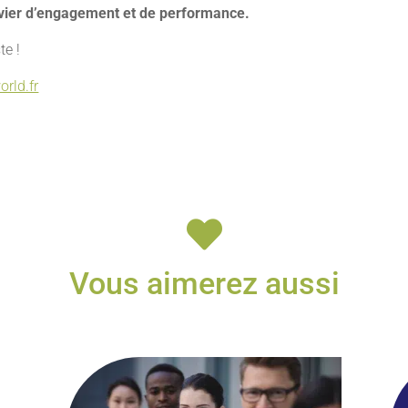
evier d’engagement et de performance.
te !
orld.fr

Vous aimerez aussi