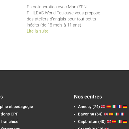
En collaboration avec Mam’ZEN,
PHILEAS World Toulouse vous propose
des ateliers d’anglais pour tout-petits
inédits (de 18 mois à 11 ans) !
Lire la suite
os
Nos centres
phie et pédagogie
Annecy (74)
ations CPF
Bayonne (64)
 franchisé
Capbreton
(40)