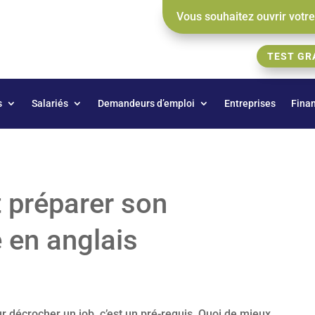
Vous souhaitez ouvrir votr
TEST GR
s
Salariés
Demandeurs d’emploi
Entreprises
Fina
t préparer son
 en anglais
ur décrocher un job, c’est un pré-requis. Quoi de mieux,