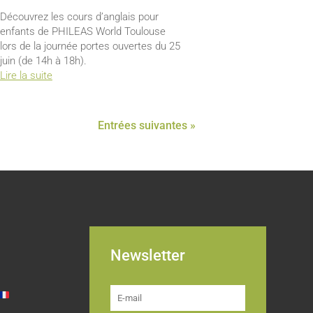
Découvrez les cours d’anglais pour
enfants de PHILEAS World Toulouse
lors de la journée portes ouvertes du 25
juin (de 14h à 18h).
Lire la suite
Entrées suivantes »
Newsletter