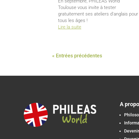
En septembre, PHILEAS World
Toulouse vous invite à tester
gratuitement ses ateliers d’anglais pour
tous les âges !
Lire la suite
« Entrées précédentes
A prop
Philoso
Inform
Devenir