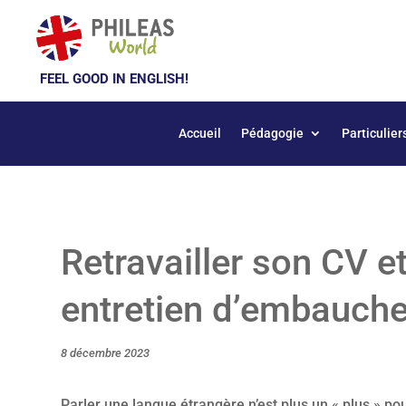
FEEL GOOD IN ENGLISH!
Accueil
Pédagogie
Particulier
Retravailler son CV e
entretien d’embauche
8 décembre 2023
Parler une langue étrangère n’est plus un « plus » po