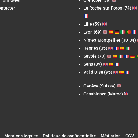
 formateur
Grenoble (38)
ontacter
La Roche-sur-Foron
(74)
Lille (59)
Lyon (69)
Nîmes-Montpellier (30-34)
Rennes (35)
Savoie (73)
Sens (89)
Val d’Oise (95)
Genève (Suisse)
Casablanca (Maroc)
Mentions légales
–
Politique de confidentialité
–
Médiation
–
CGV