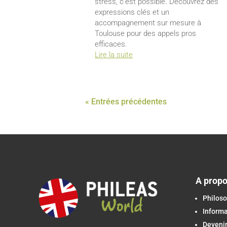
stress, c’est possible. Découvrez des
expressions clés et un
accompagnement sur mesure à
Toulouse pour des appels pros
efficaces.
Lire la suite
« Entrées précédentes
A prop
Philoso
Inform
Devenir