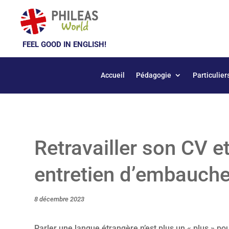
FEEL GOOD IN ENGLISH!
Accueil
Pédagogie
Particulier
Retravailler son CV e
entretien d’embauche
8 décembre 2023
Parler une langue étrangère n’est plus un « plus » po