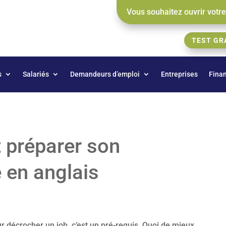
Vous souhaitez ouvrir votr
TEST GR
s
Salariés
Demandeurs d’emploi
Entreprises
Fina
t préparer son
 en anglais
ur décrocher un job, c’est un pré-requis. Quoi de mieux,