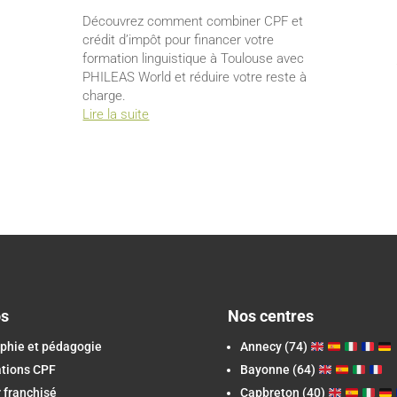
Découvrez comment combiner CPF et
crédit d’impôt pour financer votre
formation linguistique à Toulouse avec
PHILEAS World et réduire votre reste à
charge.
Lire la suite
os
Nos centres
phie et pédagogie
Annecy (74)
ations CPF
Bayonne (64)
 franchisé
Capbreton
(40)